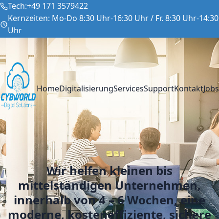
Tech:
+49 171 3579422
Kernzeiten: Mo-Do 8:30 Uhr-16:30 Uhr / Fr. 8:30 Uhr-14:30
Uhr
info@cybworld.de
Home
Digitalisierung
Services
Support
Kontakt
Jobs
Wir helfen kleinen bis
mittelständigen Unternehmen,
innerhalb von 4 – 6 Wochen, eine
moderne, kosteneffiziente, sichere